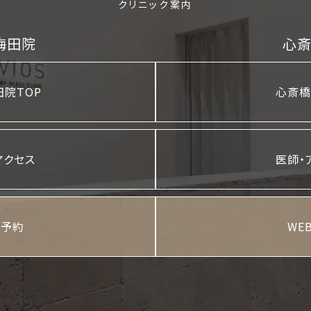
クリニック案内
梅田院
心
院TOP
心斎橋
アクセス
医師・
B予約
WE