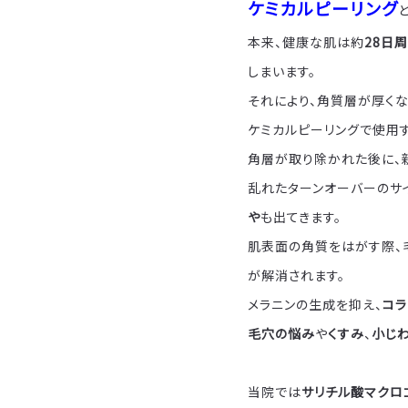
ケミカルピーリング
本来、健康な肌は約
28日
しまいます。
それにより、角質層が厚くな
ケミカルピーリングで使用
角層が取り除かれた後に、
乱れたターンオーバーのサ
や
も出てきます。
肌表面の角質をはがす際、
が解消されます。
メラニンの生成を抑え、
コラ
毛穴の悩み
や
くすみ
、
小じ
当院では
サリチル酸マクロ