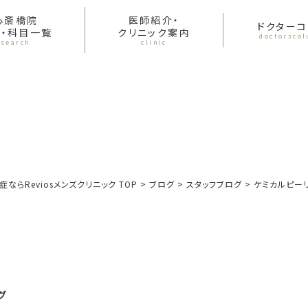
心斎橋院
医師紹介・
ドクターコ
・科目一覧
クリニック案内
doctorsco
search
clinic
らReviosメンズクリニック TOP
>
ブログ
>
スタッフブログ
>
ケミカルピー
グ