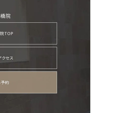
斎橋院
院TOP
アクセス
B予約