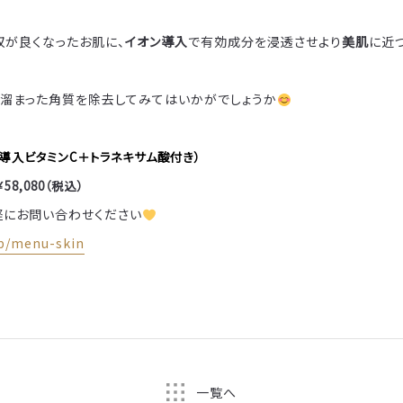
収が良くなったお肌に、
イオン導入
で有効成分を浸透させより
美肌
に近
間溜まった角質を除去してみてはいかがでしょうか
導入ビタミンC＋トラネキサム酸付き）
58,080（税込）
気軽にお問い合わせください
wp/menu-skin
一覧へ