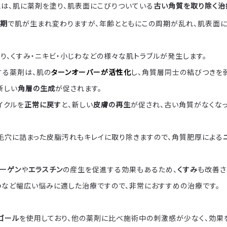
とは、肌に薬剤を塗り、肌表面にこびりついている
古い角質を取り除く治
周期
で肌が生まれ変わりますが、年齢とともにこの周期が乱れ、肌表面
り、くすみ・ニキビ・小じわなどの様々な肌トラブルが発生します。
する薬剤は、肌の
ターンオーバーが活性化
し、角質層同士の結びつきを
新しい
角層の生成
が促されます。
イクルを
正常に戻す
と、新しい
皮膚の再生
が促され、古い角質がなくな
毛穴に詰まった皮脂汚れもキレイに取り除きますので、角質肥厚による
ーゲン
や
エラスチン
の産生を促進する効果もあるため、
くすみ
も改善さ
わ
など幅広い悩みに適した治療ですので、非常におすすめの治療です。
ゴール
を使用しており、他の薬剤に比べ施術中の刺激感が少なく、効果