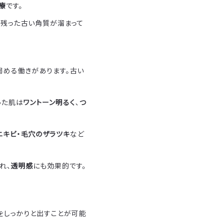
療
です。
に残った古い角質が溜まって
弱める働きがあります。古い
った肌は
ワントーン明るく
、
つ
ニキビ・毛穴のザラツキ
など
れ、
透明感
にも効果的です。
をしっかりと出すことが可能