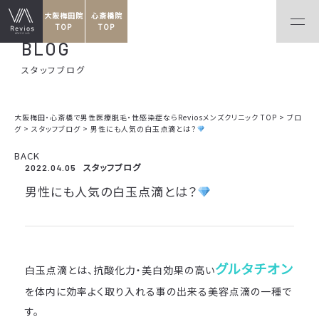
大阪梅田院
心斎橋院
TOP
TOP
BLOG
スタッフブログ
大阪梅田・心斎橋で男性医療脱毛・性感染症ならReviosメンズクリニック TOP
>
ブロ
グ
>
スタッフブログ
>
男性にも人気の白玉点滴とは？
BACK
スタッフブログ
2022.04.05
男性にも人気の白玉点滴とは？
グルタチオン
白玉点滴とは、抗酸化力・美白効果の高い
を体内に効率よく取り入れる事の出来る美容点滴の一種で
す。