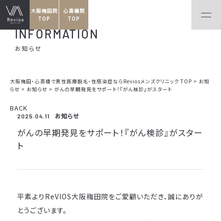
大阪梅田院
心斎橋院
TOP
TOP
INFORMATION
お知らせ
大阪梅田・心斎橋で男性医療脱毛・性感染症ならReviosメンズクリニック TOP
>
お知
らせ
>
お知らせ
>
がんの早期発見をサポート！『がん検診』がスタート
BACK
お知らせ
2025.04.11
がんの早期発見をサポート！『がん検診』がスター
ト
平素よりReVIOS大阪梅田院をご愛顧いただき、誠にありが
とうございます。