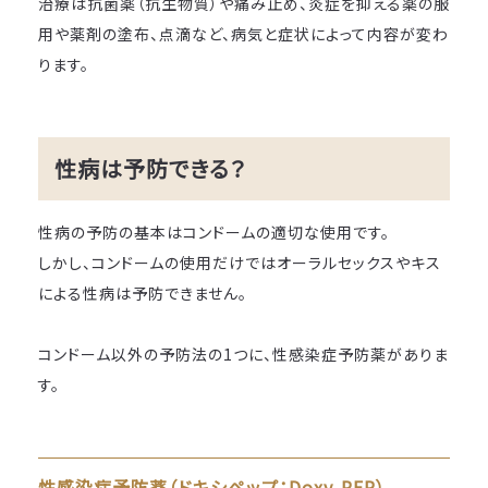
治療は抗菌薬（抗生物質）や痛み止め、炎症を抑える薬の服
用や薬剤の塗布、点滴など、病気と症状によって内容が変わ
ります。
性病は予防できる？
性病の予防の基本はコンドームの適切な使用です。
ご予約の院を選択してください
しかし、コンドームの使用だけではオーラルセックスやキス
による性病は予防できません。
大阪梅田院
心斎橋院
コンドーム以外の予防法の1つに、性感染症予防薬がありま
す。
性感染症予防薬（ドキシペップ：Doxy-PEP）